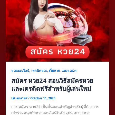
,
,
,
หวยออนไลน์
เทคนิคหวย
เว็บหวย
แทงหวย24
สมัคร หวย24 สอนวิธีสมัครหวย
และเครดิตฟรีสำหรับผู้เล่นใหม่
Litiana147
/
October 11, 2025
การ สมัคร หวย24 เป็นขั้นตอนสำคัญสำหรับผู้ที่ต้องการ
เข้าร่วมสนุกกับหวยออนไลน์ในปัจจุบัน เพราะหวย