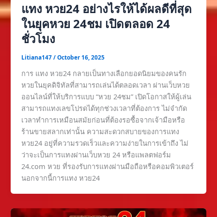
แทง หวย24 อย่างไรให้ได้ผลดีที่สุด
ในยุคหวย 24ชม เปิดตลอด 24
ชั่วโมง
Litiana147
/
October 16, 2025
การ แทง หวย24 กลายเป็นทางเลือกยอดนิยมของคนรัก
หวยในยุคดิจิทัลที่สามารถเล่นได้ตลอดเวลา ผ่านเว็บหวย
ออนไลน์ที่ให้บริการแบบ “หวย 24ชม” เปิดโอกาสให้ผู้เล่น
สามารถแทงเลขโปรดได้ทุกช่วงเวลาที่ต้องการ ไม่จำกัด
เวลาทำการเหมือนสมัยก่อนที่ต้องรอซื้อจากเจ้ามือหรือ
ร้านขายสลากเท่านั้น ความสะดวกสบายของการแทง
หวย24 อยู่ที่ความรวดเร็วและความง่ายในการเข้าถึง ไม่
ว่าจะเป็นการแทงผ่านเว็บหวย 24 หรือแพลตฟอร์ม
24.com หวย ที่รองรับการแทงผ่านมือถือหรือคอมพิวเตอร์
นอกจากนี้การแทง หวย24