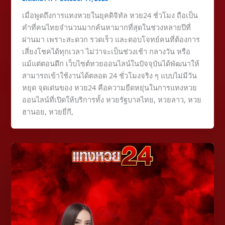
เมื่อพูดถึงการแทงหวยในยุคดิจิทัล หวย24 ชั่วโมง ถือเป็น
คำที่คนไทยจำนวนมากค้นหามากที่สุดในช่วงหลายปีที่
ผ่านมา เพราะสะดวก รวดเร็ว และตอบโจทย์คนที่ต้องการ
เสี่ยงโชคได้ทุกเวลา ไม่ว่าจะเป็นช่วงเช้า กลางวัน หรือ
แม้แต่ตอนดึก เว็บไซต์หวยออนไลน์ในปัจจุบันได้พัฒนาให้
สามารถเข้าใช้งานได้ตลอด 24 ชั่วโมงจริง ๆ แบบไม่มีวัน
หยุด จุดเด่นของ หวย24 คือความยืดหยุ่นในการแทงหวย
ออนไลน์ที่เปิดให้บริการทั้ง หวยรัฐบาลไทย, หวยลาว, หวย
ฮานอย, หวยยี่กี,