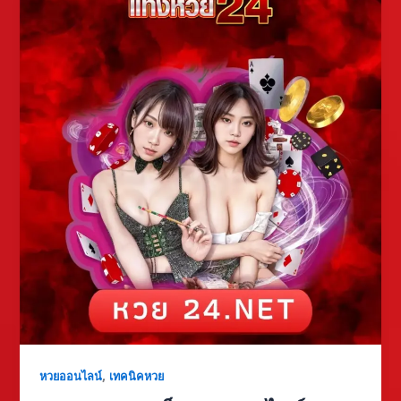
,
หวยออนไลน์
เทคนิคหวย