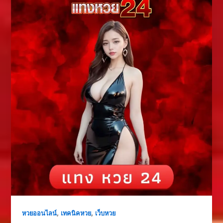
,
,
หวยออนไลน์
เทคนิคหวย
เว็บหวย