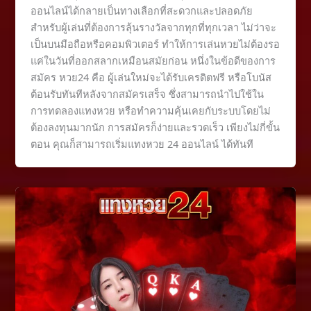
ออนไลน์ได้กลายเป็นทางเลือกที่สะดวกและปลอดภัย
สำหรับผู้เล่นที่ต้องการลุ้นรางวัลจากทุกที่ทุกเวลา ไม่ว่าจะ
เป็นบนมือถือหรือคอมพิวเตอร์ ทำให้การเล่นหวยไม่ต้องรอ
แค่ในวันที่ออกสลากเหมือนสมัยก่อน หนึ่งในข้อดีของการ
สมัคร หวย24 คือ ผู้เล่นใหม่จะได้รับเครดิตฟรี หรือโบนัส
ต้อนรับทันทีหลังจากสมัครเสร็จ ซึ่งสามารถนำไปใช้ใน
การทดลองแทงหวย หรือทำความคุ้นเคยกับระบบโดยไม่
ต้องลงทุนมากนัก การสมัครก็ง่ายและรวดเร็ว เพียงไม่กี่ขั้น
ตอน คุณก็สามารถเริ่มแทงหวย 24 ออนไลน์ ได้ทันที