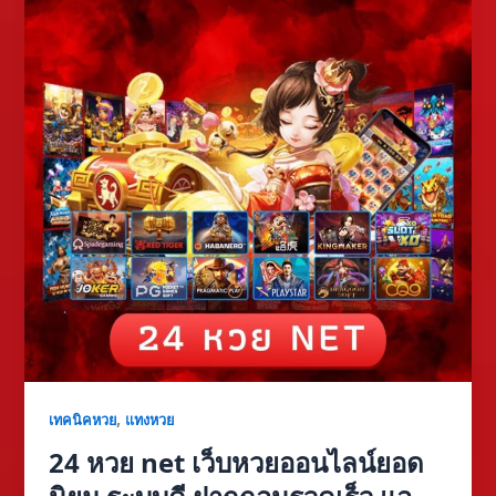
,
เทคนิคหวย
แทงหวย
24 หวย net เว็บหวยออนไลน์ยอด