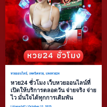
,
,
หวยออนไลน์
เทคนิคหวย
แทงหวย24
หวย24 ชั่วโมง เว็บหวยออนไลน์ที่
เปิดให้บริการตลอดวัน จ่ายจริง จ่าย
ไว มั่นใจได้ทุกการเดิมพัน
Litiana147
/
October 11, 2025