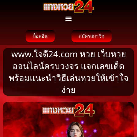
Skip
to
Menu
content
ล็อคอิน
สมัครสมาชิก
www.ใจดี24.com หวย เว็บหวย
ออนไลน์ครบวงจร แจกเลขเด็ด
พร้อมแนะนำวิธีเล่นหวยให้เข้าใจ
ง่าย