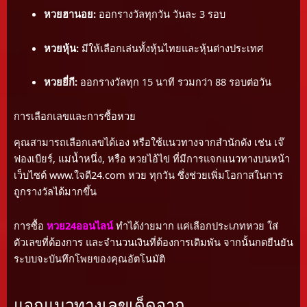
หวยฮานอย:
ออกรางวัลทุกวัน วันละ 3 รอบ
หวยหุ้น:
มีให้เลือกเล่นทั้งหุ้นไทยและหุ้นต่างประเทศ
หวยยี่กี:
ออกรางวัลทุก 15 นาที รวมกว่า 88 รอบต่อวัน
การเลือกเลขและการซื้อหวย
คุณสามารถเลือกเลขได้เอง หรือใช้แนวทางจากสำนักดัง เช่น เจ๊
ฟองเบียร์, แม่น้ำหนึ่ง, หรือ หวยไอ้ไข่ ที่มีการแจกแนวทางบนหน้า
เว็บไซต์
www.ใจดี24.com หวย
ทุกวัน ซึ่งช่วยเพิ่มโอกาสในการ
ถูกรางวัลได้มากขึ้น
การซื้อ
หวย24ออนไลน์
ทำได้ง่ายมาก แค่เลือกประเภทหวย ใส่
ตัวเลขที่ต้องการ และจำนวนเงินที่ต้องการเดิมพัน จากนั้นกดยืนยัน
ระบบจะบันทึกโพยของคุณอัตโนมัติ
แจกแนวทางเลขเด็ดจาก