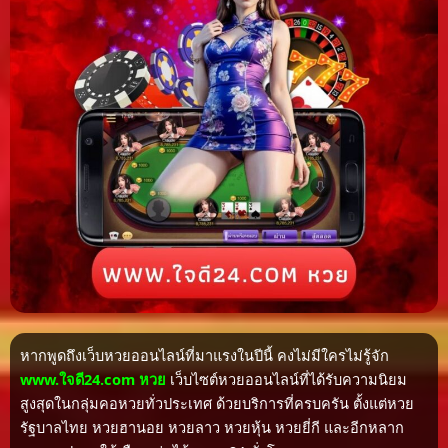
หากพูดถึงเว็บหวยออนไลน์ที่มาแรงในปีนี้ คงไม่มีใครไม่รู้จัก
www.ใจดี24.com หวย
เว็บไซต์หวยออนไลน์ที่ได้รับความนิยม
สูงสุดในกลุ่มคอหวยทั่วประเทศ ด้วยบริการที่ครบครัน ตั้งแต่หวย
รัฐบาลไทย หวยฮานอย หวยลาว หวยหุ้น หวยยี่กี และอีกหลาก