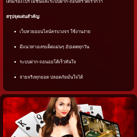
เด่นเรื่องโปรโมชั่นและระบบฝาก-ถอนที่รวดเร็วกว่า
สรุปจุดเด่นสำคัญ:
เว็บหวยออนไลน์ครบวงจร ใช้งานง่าย
มีแนวทางเลขเด็ดแม่นๆ อัปเดตทุกวัน
ระบบฝาก-ถอนออโต้เร็วทันใจ
จ่ายจริงทุกยอด ปลอดภัยมั่นใจได้