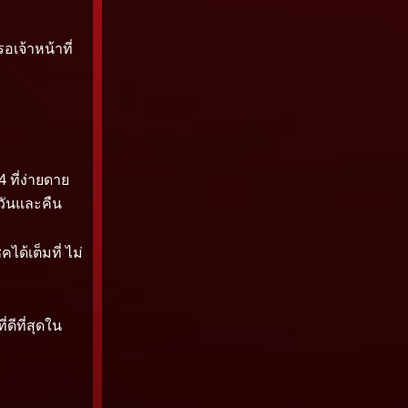
เจ้าหน้าที่
ที่ง่ายดาย
วันและคืน
ด้เต็มที่ ไม่
ีที่สุดใน