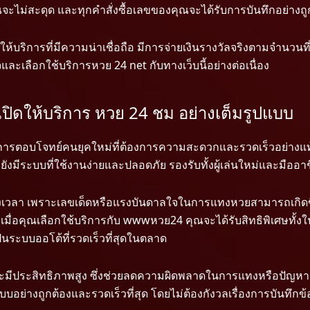
ะไม่สะดุด และทุกคำสั่งซื้อเลขของคุณจะได้รับการบันทึกอย่างถ
ริการที่มีความน่าเชื่อถือ มีการจ่ายเงินรางวัลจริงตามจำนวนที่ถ
จและเลือกใช้บริการหวย 24 net กับทางเว็บนี้อย่างต่อเนื่อง
ิดให้บริการ หวย 24 ชม อย่างเต็มรูปแบบ
ือการตอบโจทย์คนยุคใหม่ที่ต้องการความสะดวกและรวดเร็วอย่างแท
ยังมีระบบที่ใช้งานง่ายและปลอดภัย รองรับทั้งผู้เล่นใหม่และมืออา
วงเวลา เพราะเลขเด็ดหรือแรงบันดาลใจในการแทงหวยสามารถเกิดขึ
ื่อคุณเลือกใช้บริการกับ wwwหวย24 คุณจะได้รับสิทธิพิเศษทั้งใ
็นระบบออโต้ที่รวดเร็วที่สุดในตลาด
ะมีประสิทธิภาพสูง ซึ่งช่วยลดความผิดพลาดในการแทงหรือปัญหาต่
ะบบอย่างถูกต้องและรวดเร็วที่สุด โดยไม่ต้องกังวลเรื่องการบันทึกข้