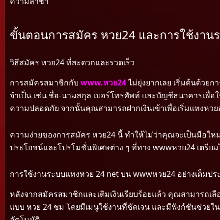
ความล่าช้า
ขั้นตอนการสมัคร หวย24 และการใช้งานร
วิธีสมัคร หวย24 ที่สะดวกและรวดเร็ว
การสมัครสมาชิกกับ
www.หวย24
ไม่ยุ่งยากเลย เริ่มต้นด้วยก
จำเป็น เช่น ชื่อ-นามสกุล เบอร์โทรศัพท์ และบัญชีธนาคารเพื่อ
ความปลอดภัย จากนั้นคุณสามารถฝากเงินเข้าเพื่อเริ่มแทงหวยอ
ความง่ายของการสมัคร หวย24 นี้ ทำให้ไม่ว่าคุณจะเป็นมือใหม่
ประโยชน์และโปรโมชั่นพิเศษต่าง ๆ ที่ทาง wwwหวย24 เตรียมไ
การใช้งานระบบแทงหวย 24 net บน wwwหวย24 อย่างเต็มประ
หลังจากสมัครสมาชิกและเติมเงินเรียบร้อยแล้ว คุณสามารถเ
แบบ หวย 24 ชม โดยมีเมนูใช้งานที่ชัดเจน และมีฟังก์ชันช่ว
อัตโนมัติ