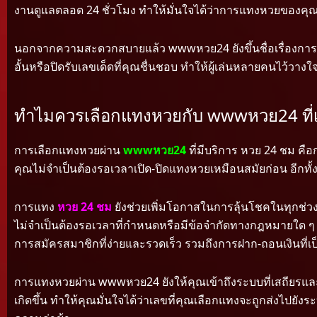
งานดูแลตลอด 24 ชั่วโมง ทำให้มั่นใจได้ว่าการแทงหวยของคุณจ
นอกจากความสะดวกสบายแล้ว wwwหวย24 ยังขึ้นชื่อเรื่องการให้บ
อั้นหรือปิดรับเลขเด็ดที่คุณชื่นชอบ ทำให้ผู้เล่นหลายคนไว้วางใ
ทำไมควรเลือกแทงหวยกับ wwwหวย24 ที่เป
การเลือกแทงหวยผ่าน
wwwหวย24
ที่มีบริการ หวย 24 ชม ค
คุณไม่จำเป็นต้องรอเวลาเปิด-ปิดแทงหวยเหมือนสมัยก่อน อีกทั้ง
การแทง
หวย 24 ชม
ยังช่วยเพิ่มโอกาสในการลุ้นโชคในทุกช่
ไม่จำเป็นต้องรอเวลาที่กำหนดหรือมีข้อจำกัดทางกฎหมายใด ๆ เม
การสมัครสมาชิกที่ง่ายและรวดเร็ว รวมถึงการฝาก-ถอนเงินที่เป
การแทงหวยผ่าน wwwหวย24 ยังให้คุณเข้าถึงระบบที่เสถียรแล
เกิดขึ้น ทำให้คุณมั่นใจได้ว่าเลขที่คุณเลือกแทงจะถูกส่งไปยังร