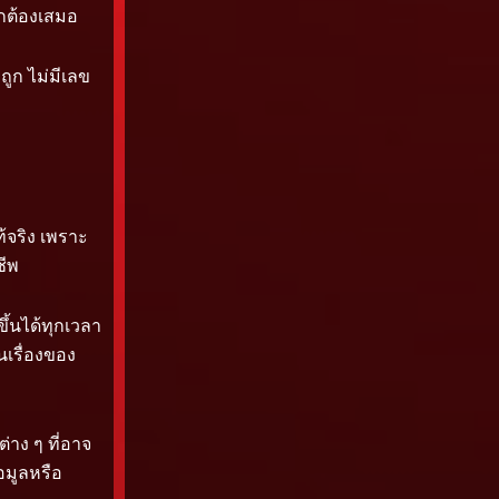
ูกต้องเสมอ
ูก ไม่มีเลข
้จริง เพราะ
ชีพ
้นได้ทุกเวลา
นเรื่องของ
าง ๆ ที่อาจ
อมูลหรือ