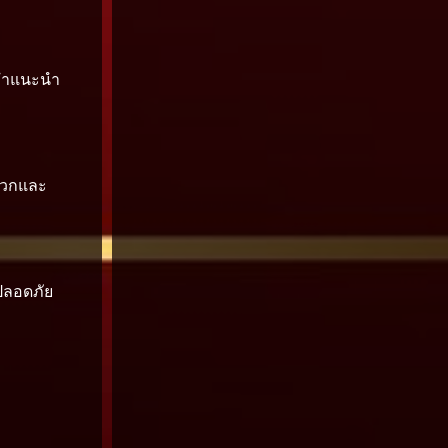
ีคำแนะนำ
ะดวกและ
ะปลอดภัย