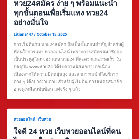
หวย24สมัคร ง่าย ๆ พร้อมแนะนำ
ทุกขั้นตอนเพื่อเริ่มแทง หวย24
อย่างมั่นใจ
Litiana147
/
October 15, 2025
การเริ่มต้นกับ หวย24สมัคร ถือเป็นขั้นตอนสำคัญสำหรับผู้
ที่สนใจการแทง หวยออนไลน์ เพราะการสมัครสมาชิกจะ
เป็นประตูสู่โลกของ แทง หวย24 ที่สะดวกและรวดเร็ว ใน
ปัจจุบัน wwwหวย24 ได้รับความนิยมอย่างต่อเนื่อง
เนื่องจากให้ความยืดหยุ่นสูง และสามารถเข้าถึงบริการ
ต่าง ๆ ได้อย่างง่ายดาย สำหรับผู้เริ่มต้น การสมัครสมาชิก
อาจดูเหมือนซับซ้อน แต่จริง ๆ แล้ว
,
หวยออนไลน์
เว็บหวย
ใจดี 24 หวย เว็บหวยออนไลน์ที่คน