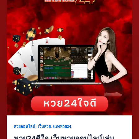
,
,
หวยออนไลน์
เว็บหวย
แทงหวย24
หวย24ดีใจ เว็บหวยออนไลน์เล่น