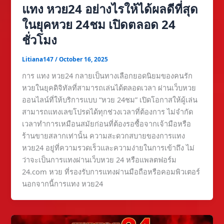
แทง หวย24 อย่างไรให้ได้ผลดีที่สุด
ในยุคหวย 24ชม เปิดตลอด 24
ชั่วโมง
Litiana147
/
October 16, 2025
การ แทง หวย24 กลายเป็นทางเลือกยอดนิยมของคนรัก
หวยในยุคดิจิทัลที่สามารถเล่นได้ตลอดเวลา ผ่านเว็บหวย
ออนไลน์ที่ให้บริการแบบ “หวย 24ชม” เปิดโอกาสให้ผู้เล่น
สามารถแทงเลขโปรดได้ทุกช่วงเวลาที่ต้องการ ไม่จำกัด
เวลาทำการเหมือนสมัยก่อนที่ต้องรอซื้อจากเจ้ามือหรือ
ร้านขายสลากเท่านั้น ความสะดวกสบายของการแทง
หวย24 อยู่ที่ความรวดเร็วและความง่ายในการเข้าถึง ไม่
ว่าจะเป็นการแทงผ่านเว็บหวย 24 หรือแพลตฟอร์ม
24.com หวย ที่รองรับการแทงผ่านมือถือหรือคอมพิวเตอร์
นอกจากนี้การแทง หวย24