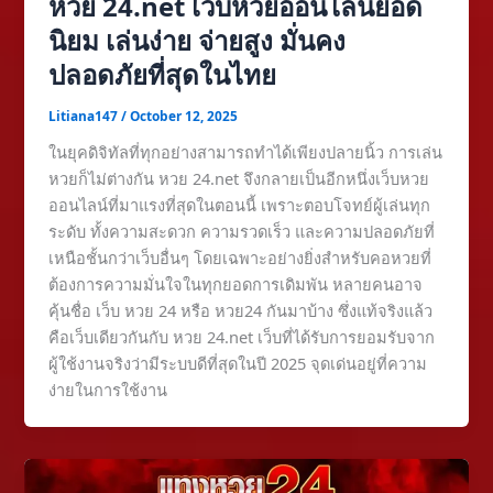
หวย 24.net เว็บหวยออนไลน์ยอด
นิยม เล่นง่าย จ่ายสูง มั่นคง
ปลอดภัยที่สุดในไทย
Litiana147
/
October 12, 2025
ในยุคดิจิทัลที่ทุกอย่างสามารถทำได้เพียงปลายนิ้ว การเล่น
หวยก็ไม่ต่างกัน หวย 24.net จึงกลายเป็นอีกหนึ่งเว็บหวย
ออนไลน์ที่มาแรงที่สุดในตอนนี้ เพราะตอบโจทย์ผู้เล่นทุก
ระดับ ทั้งความสะดวก ความรวดเร็ว และความปลอดภัยที่
เหนือชั้นกว่าเว็บอื่นๆ โดยเฉพาะอย่างยิ่งสำหรับคอหวยที่
ต้องการความมั่นใจในทุกยอดการเดิมพัน หลายคนอาจ
คุ้นชื่อ เว็บ หวย 24 หรือ หวย24 กันมาบ้าง ซึ่งแท้จริงแล้ว
คือเว็บเดียวกันกับ หวย 24.net เว็บที่ได้รับการยอมรับจาก
ผู้ใช้งานจริงว่ามีระบบดีที่สุดในปี 2025 จุดเด่นอยู่ที่ความ
ง่ายในการใช้งาน