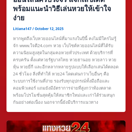
พร้อมแนะนำวิธีเล่นหวยให้เข้าใจ
ง่าย
Litiana147
/
October 12, 2025
หากพูดถึงเว็บหวยออนไลน์ที่มาแรงในปีนี้ คงไม่มีใครไม่รู้
จัก www.ใจดี24.com หวย เว็บไซต์หวยออนไลน์ที่ได้รับ
ความนิยมสูงสุดในกลุ่มคอหวยทั่วประเทศ ด้วยบริการที่
ครบครัน ตั้งแต่หวยรัฐบาลไทย หวยฮานอย หวยลาว หวย
หุ้น หวยยี่กี และอีกหลากหลายรูปแบบให้เลือกเล่นได้ตลอด
24 ชั่วโมง สิ่งที่ทำให้ หวย24 โดดเด่นกว่าเว็บอื่นๆ คือ
ระบบการใช้งานที่ง่าย รองรับทุกอุปกรณ์ทั้งมือถือและ
คอมพิวเตอร์ แถมยังมีอัตราการจ่ายที่สูงกว่าท้องตลาด
พร้อมโปรโมชั่นสุดคุ้มให้สมาชิกใหม่และเก่าได้ร่วมสนุก
กันอย่างต่อเนื่อง นอกจากนี้ยังมีบริการแนวทาง