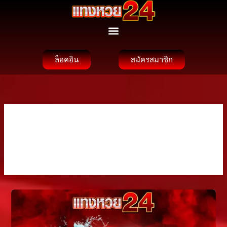
Skip
to
Menu
content
ล็อคอิน
สมัครสมาชิก
หวยออนไลน์