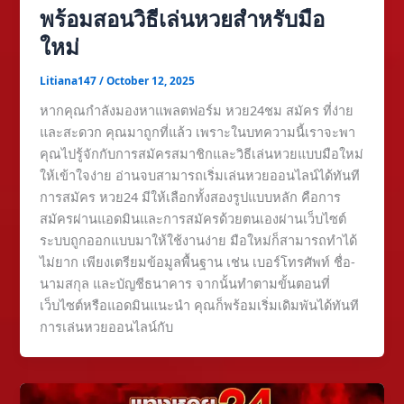
พร้อมสอนวิธีเล่นหวยสำหรับมือ
ใหม่
Litiana147
/
October 12, 2025
หากคุณกำลังมองหาแพลตฟอร์ม หวย24ชม สมัคร ที่ง่าย
และสะดวก คุณมาถูกที่แล้ว เพราะในบทความนี้เราจะพา
คุณไปรู้จักกับการสมัครสมาชิกและวิธีเล่นหวยแบบมือใหม่
ให้เข้าใจง่าย อ่านจบสามารถเริ่มเล่นหวยออนไลน์ได้ทันที
การสมัคร หวย24 มีให้เลือกทั้งสองรูปแบบหลัก คือการ
สมัครผ่านแอดมินและการสมัครด้วยตนเองผ่านเว็บไซต์
ระบบถูกออกแบบมาให้ใช้งานง่าย มือใหม่ก็สามารถทำได้
ไม่ยาก เพียงเตรียมข้อมูลพื้นฐาน เช่น เบอร์โทรศัพท์ ชื่อ-
นามสกุล และบัญชีธนาคาร จากนั้นทำตามขั้นตอนที่
เว็บไซต์หรือแอดมินแนะนำ คุณก็พร้อมเริ่มเดิมพันได้ทันที
การเล่นหวยออนไลน์กับ