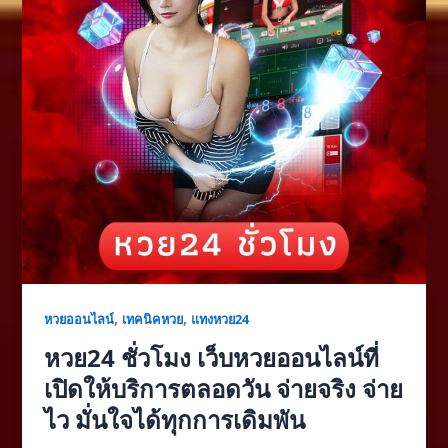
,
,
หวยออนไลน์
เทคนิคหวย
แทงหวย24
หวย24 ชั่วโมง เว็บหวยออนไลน์ที่
เปิดให้บริการตลอดวัน จ่ายจริง จ่าย
ไว มั่นใจได้ทุกการเดิมพัน