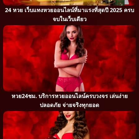
24 หวย เว็บแทงหวยออนไลน์ที่มาแรงที่สุดปี 2025 ครบ
จบในเว็บเดียว
หวย24ชม. บริการหวยออนไลน์ครบวงจร เล่นง่าย
ปลอดภัย จ่ายจริงทุกยอด