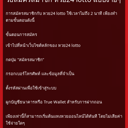
การสมัครสมาชิกกับ หวย24 lotto ใช้เวลาไม่ถึง 2 นาที เพียงทำ
ตามขั้นตอนดังนี้
ขั้นตอนการสมัคร
เข้าไปที่หน้าเว็บไซต์หลักของ หวย24 lotto
กดปุ่ม “สมัครสมาชิก”
กรอกเบอร์โทรศัพท์ และข้อมูลที่จำเป็น
ตั้งรหัสผ่านเพื่อใช้เข้าสู่ระบบ
ผูกบัญชีธนาคารหรือ True Wallet สำหรับการฝากถอน
เพียงเท่านี้ก็สามารถเริ่มต้นแทงหวยออนไลน์ได้ทันที โดยไม่เสียค่า
ใช้จ่ายใดๆ