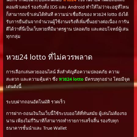
คอมพิวเตอร์ รองรับทั้ง IOS และ Android ทำให้ไม่ว่าจะอยู่ที่ไหน
ก็สามารถเข้าเล่นได้ทันที ความน่าเชื่อถือของ หวย24 lotto ยังได้
รับการยืนยันจากจำนวนผู้ใช้งานจริงที่เพิ่มขึ้นอย่างต่อเนื่อง การัน
ตีได้ว่าที่นี่เป็นเว็บหวยที่มีมาตรฐาน ปลอดภัย และตอบโจทย์ผู้เล่น
ทุกกลุ่ม
หวย24 lotto ที่ไม่ควรพลาด
การเลือกเล่นหวยออนไลน์ สิ่งสำคัญคือความปลอดภัย ความ
สะดวก และความคุ้มค่า ซึ่ง
หวย24 lotto
มีครบทุกอย่าง โดยมีจุด
เด่นดังนี้
ระบบฝากถอนอัตโนมัติ รวดเร็ว
การฝาก-ถอนเงินในเว็บนี้ใช้ระบบออโต้ที่ทันสมัย ผู้เล่นไม่ต้องรอ
นาน เพียงไม่กี่วินาทีก็สามารถทำรายการเสร็จสิ้น รองรับทุก
ธนาคารชั้นนำและ True Wallet