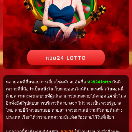
หลายคนที่ชื่นชอบการเสี่ยงโชคมักจะคุ้นชื่อ
หวย24 lotto
กันดี
เพราะที่นี่ถือว่าเป็นหนึ่งในเว็บหวยออนไลน์ที่มาแรงที่สุดในตอนนี้
ด้วยความสะดวกสบายที่ผู้เล่นสามารถแทงหวยได้ตลอด 24 ชั่วโมง
อีกทั้งยังมีรูปแบบการบริการที่ครบวงจร ไม่ว่าจะเป็น หวยรัฐบาล
ไทย หวยยี่กี หวยฮานอย หวยลาว หวยมาเลย์ รวมถึงหวยหุ้นต่าง
ประเทศ เรียกได้ว่ารวมทุกความบันเทิงเรื่องหวยไว้ในที่เดียว
นอกจากนี้ยังมีระบบที่ทันสมัย
หวย24
ใช้งานง่ายผ่านมือถือและ