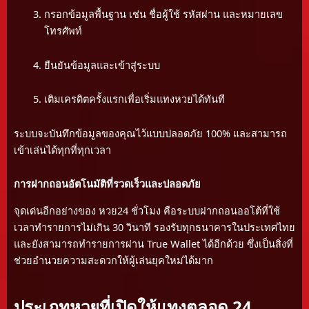
กรอกข้อมูลพื้นฐาน เช่น ชื่อผู้ใช้ รหัสผ่าน และหมายเลข
โทรศัพท์
ยืนยันข้อมูลและเข้าสู่ระบบ
เติมเครดิตครั้งแรกเพื่อเริ่มแทงหวยได้ทันที
ระบบจะบันทึกข้อมูลของคุณไว้แบบปลอดภัย 100% และสามารถ
เข้าเล่นได้ทุกที่ทุกเวลา
การฝากถอนอัตโนมัติที่รวดเร็วและปลอดภัย
จุดเด่นอีกอย่างของ หวย24 ชั่วโมง คือระบบฝากถอนออโต้ที่ใช้
เวลาทำรายการไม่เกิน 30 วินาที รองรับทุกธนาคารในประเทศไทย
และยังสามารถทำรายการผ่าน True Wallet ได้อีกด้วย ซึ่งเป็นสิ่งที่
ช่วยอำนวยความสะดวกให้ผู้เล่นยุคใหม่ได้มาก
ประเภทหวยที่เปิดให้แทงตลอด 24