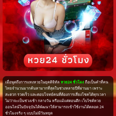
เมื่อพูดถึงการแทงหวยในยุคดิจิทัล
หวย24 ชั่วโมง
ถือเป็นคำที่คน
ไทยจำนวนมากค้นหามากที่สุดในช่วงหลายปีที่ผ่านมา เพราะ
สะดวก รวดเร็ว และตอบโจทย์คนที่ต้องการเสี่ยงโชคได้ทุกเวลา
ไม่ว่าจะเป็นช่วงเช้า กลางวัน หรือแม้แต่ตอนดึก เว็บไซต์หวย
ออนไลน์ในปัจจุบันได้พัฒนาให้สามารถเข้าใช้งานได้ตลอด 24
ชั่วโมงจริง ๆ แบบไม่มีวันหยุด