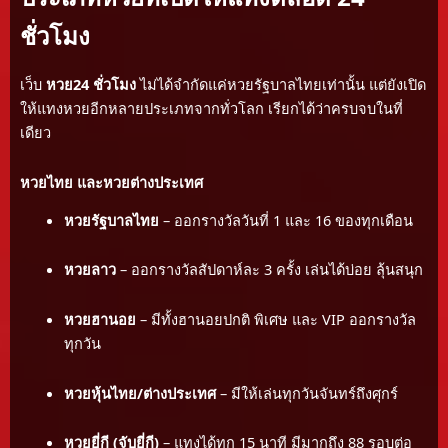
ชั่วโมง
เว็บ
หวย24 ชั่วโมง
ไม่ได้จำกัดแค่หวยรัฐบาลไทยเท่านั้น แต่ยังเปิด
ให้แทงหวยอีกหลายประเภทจากทั่วโลก เรียกได้ว่าครบจบในที่
เดียว
หวยไทย และหวยต่างประเทศ
หวยรัฐบาลไทย
– ออกรางวัลวันที่ 1 และ 16 ของทุกเดือน
หวยลาว
– ออกรางวัลสัปดาห์ละ 3 ครั้ง เล่นได้บ่อย ลุ้นสนุก
หวยฮานอย
– มีทั้งฮานอยปกติ พิเศษ และ VIP ออกรางวัล
ทุกวัน
หวยหุ้นไทย/ต่างประเทศ
– มีให้เล่นทุกวันจันทร์ถึงศุกร์
หวยยี่กี (จับยี่กี)
– แทงได้ทุก 15 นาที มีมากถึง 88 รอบต่อ