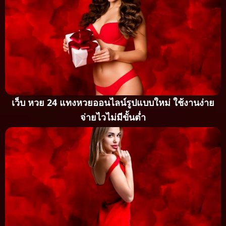
เว็บ หวย 24 แทงหวยออนไลน์รูปแบบใหม่ ใช้งานง่าย
จ่ายไวไม่มีขั้นต่ำ