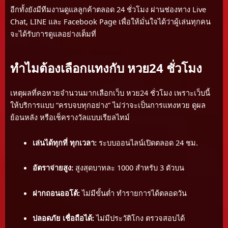
อีกทั้งยังมีทีมงานดูแลลูกค้าตลอด 24 ชั่วโมง ผ่านช่องทาง Live
Chat, LINE และ Facebook Page เพื่อให้มั่นใจได้ว่าผู้เล่นทุกคน
จะได้รับการดูแลอย่างเต็มที่
ทำไมต้องเลือกแทงกับ หวย24 ชั่วโมง
เหตุผลที่คอหวยจำนวนมากเลือกเว็บ หวย24 ชั่วโมง เพราะเว็บนี้
ให้บริการแบบ “ครบจบทุกอย่าง” ไม่ว่าจะเป็นการแทงหวย ดูผล
ย้อนหลัง หรือเช็ครางวัลแบบเรียลไทม์
เล่นได้ทุกที่ ทุกเวลา:
ระบบออนไลน์เปิดตลอด 24 ชม.
อัตราจ่ายสูง:
สูงสุดบาทละ 1000 สำหรับ 3 ตัวบน
ฝากถอนออโต้:
ไม่มีขั้นต่ำ ทำรายการได้ตลอดวัน
ปลอดภัย เชื่อถือได้:
ไม่มีประวัติโกง ตรวจสอบได้