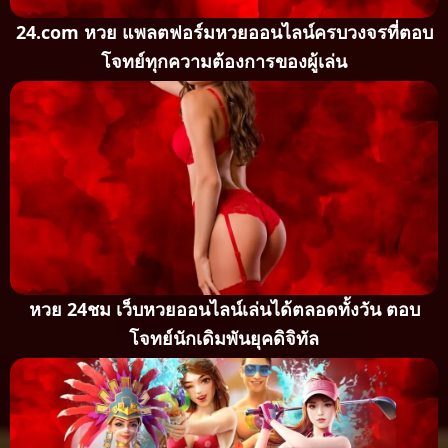
24.com หวย แพลตฟอร์มหวยออนไลน์ครบวงจรที่ตอบ
โจทย์ทุกความต้องการของผู้เล่น
หวย 24ชม เว็บหวยออนไลน์เล่นได้ตลอดทั้งวัน ตอบ
โจทย์นักเดิมพันยุคดิจิทัล