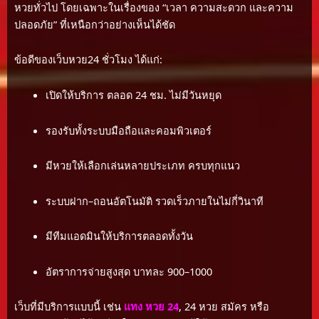
หวยทั่วไป โดยเฉพาะในเรื่องของ “เวลา ความสะดวก และความ
ปลอดภัย” ที่เหนือกว่าอย่างเห็นได้ชัด
ข้อดีของเว็บหวย24 ชั่วโมง ได้แก่:
เปิดให้บริการ ตลอด 24 ชม. ไม่มีวันหยุด
รองรับทั้งระบบมือถือและคอมพิวเตอร์
มีหวยให้เลือกเล่นหลายประเภท ครบทุกแนว
ระบบฝาก–ถอนอัตโนมัติ รวดเร็วภายในไม่กี่วินาที
มีทีมแอดมินให้บริการตลอดทั้งวัน
อัตราการจ่ายสูงสุด บาทละ 900–1000
เว็บที่มีบริการแบบนี้ เช่น
แทง หวย 24
, 24 หวย สมัคร หรือ