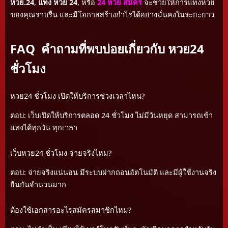
หวย.24
,
แทง หวย 24
, หรือ
24 หวย สมัคร
จะช่วยให้การแทงหวย
ของคุณราบรื่น และมีโอกาสสร้างกำไรได้อย่างมั่นคงในระยะยาว
FAQ คำถามที่พบบ่อยเกี่ยวกับ หวย24
ชั่วโมง
หวย24 ชั่วโมง เปิดให้บริการช่วงเวลาไหน?
ตอบ: เว็บเปิดให้บริการตลอด 24 ชั่วโมง ไม่มีวันหยุด สามารถเข้า
แทงได้ทุกวัน ทุกเวลา
เว็บหวย24 ชั่วโมง จ่ายจริงไหม?
ตอบ: จ่ายจริงแน่นอน มีระบบฝากถอนอัตโนมัติ และมีผู้ใช้งานจริง
ยืนยันจำนวนมาก
ต้องใช้เอกสารอะไรสมัครสมาชิกไหม?