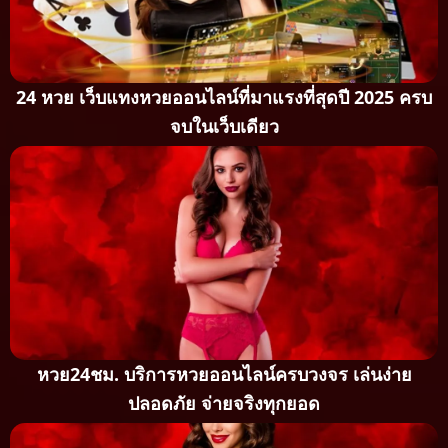
24 หวย เว็บแทงหวยออนไลน์ที่มาแรงที่สุดปี 2025 ครบ
จบในเว็บเดียว
หวย24ชม. บริการหวยออนไลน์ครบวงจร เล่นง่าย
ปลอดภัย จ่ายจริงทุกยอด