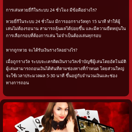
การเล่นหวยยี่กีในระบบ 24 ชั่วโมง มีข้อดีอย่างไร?
หวยยี่กีในระบบ 24 ชั่วโมง มีการออกรางวัลทุก 15 นาที ทำให้ผู้
เล่นไม่ต้องรอนาน สามารถลุ้นผลได้บ่อยขึ้น และมีความยืดหยุ่นใน
การเลือกรอบที่ต้องการเล่น ไม่จำเป็นต้องเล่นทุกรอบ
หากถูกหวย จะได้รับเงินรางวัลอย่างไร?
เมื่อถูกรางวัล ระบบจะเครดิตเงินรางวัลเข้าบัญชีผู้เล่นโดยอัตโนมัติ
ผู้เล่นสามารถถอนเงินได้ทันทีตามช่องทางที่กำหนด โดยส่วนใหญ่
จะใช้เวลาประมวลผล 5-30 นาที ขึ้นอยู่กับจำนวนเงินและช่อง
ทางการถอน