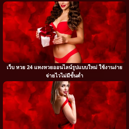
เว็บ หวย 24 แทงหวยออนไลน์รูปแบบใหม่ ใช้งานง่าย
จ่ายไวไม่มีขั้นต่ำ