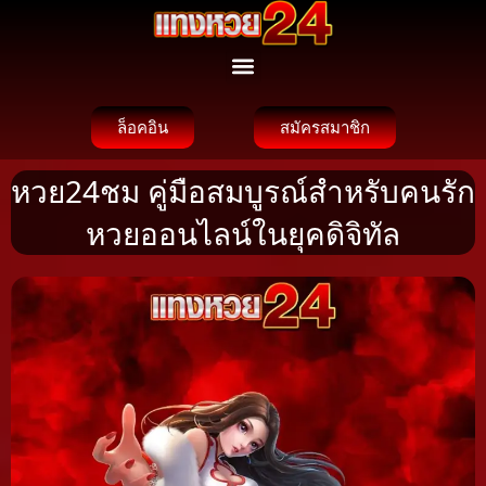
Skip
to
Menu
content
ล็อคอิน
สมัครสมาชิก
หวย24ชม คู่มือสมบูรณ์สำหรับคนรัก
หวยออนไลน์ในยุคดิจิทัล