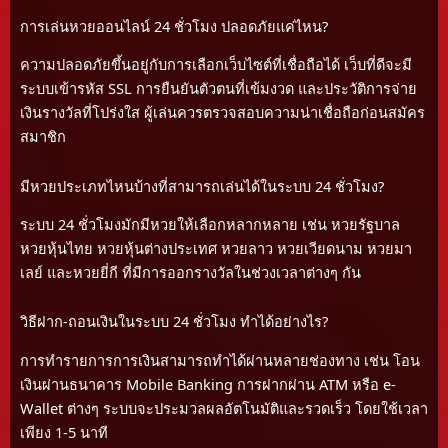
การเล่นหวยออนไลน์ 24 ชั่วโมง ปลอดภัยแค่ไหน?
ความปลอดภัยขึ้นอยู่กับการเลือกเว็บไซต์ที่เชื่อถือได้ เว็บที่ดีจะมี
ระบบเข้ารหัส SSL การยืนยันตัวตนที่เข้มงวด และประวัติการจ่าย
เงินรางวัลที่โปร่งใส ผู้เล่นควรตรวจสอบความน่าเชื่อถือก่อนสมัคร
สมาชิก
มีหวยประเภทไหนบ้างที่สามารถเล่นได้ในระบบ 24 ชั่วโมง?
ระบบ 24 ชั่วโมงมักมีหวยให้เลือกหลากหลาย เช่น หวยรัฐบาล
หวยหุ้นไทย หวยหุ้นต่างประเทศ หวยลาว หวยเวียดนาม หวยมา
เลย์ และหวยยี่กี ที่มีการออกรางวัลในช่วงเวลาต่างๆ กัน
วิธีฝาก-ถอนเงินในระบบ 24 ชั่วโมง ทำได้อย่างไร?
การทำรายการการเงินสามารถทำได้ผ่านหลายช่องทาง เช่น โอน
เงินผ่านธนาคาร Mobile Banking การฝากผ่าน ATM หรือ e-
Wallet ต่างๆ ระบบจะประมวลผลอัตโนมัติและรวดเร็ว โดยใช้เวลา
เพียง 1-5 นาที