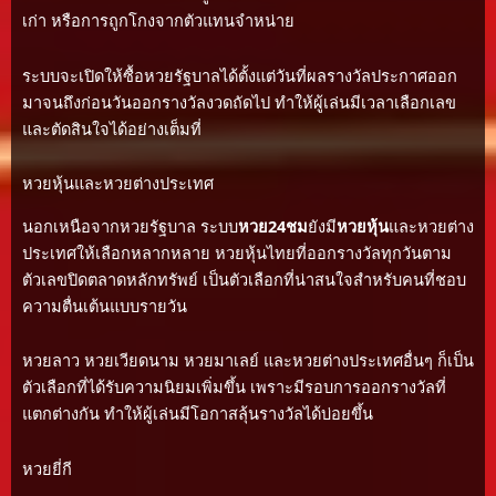
เก่า หรือการถูกโกงจากตัวแทนจำหน่าย
ระบบจะเปิดให้ซื้อหวยรัฐบาลได้ตั้งแต่วันที่ผลรางวัลประกาศออก
มาจนถึงก่อนวันออกรางวัลงวดถัดไป ทำให้ผู้เล่นมีเวลาเลือกเลข
และตัดสินใจได้อย่างเต็มที่
หวยหุ้นและหวยต่างประเทศ
นอกเหนือจากหวยรัฐบาล ระบบ
หวย24ชม
ยังมี
หวยหุ้น
และหวยต่าง
ประเทศให้เลือกหลากหลาย หวยหุ้นไทยที่ออกรางวัลทุกวันตาม
ตัวเลขปิดตลาดหลักทรัพย์ เป็นตัวเลือกที่น่าสนใจสำหรับคนที่ชอบ
ความตื่นเต้นแบบรายวัน
หวยลาว หวยเวียดนาม หวยมาเลย์ และหวยต่างประเทศอื่นๆ ก็เป็น
ตัวเลือกที่ได้รับความนิยมเพิ่มขึ้น เพราะมีรอบการออกรางวัลที่
แตกต่างกัน ทำให้ผู้เล่นมีโอกาสลุ้นรางวัลได้บ่อยขึ้น
หวยยี่กี