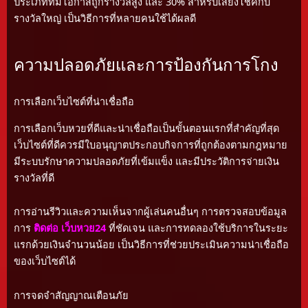
ประเภทที่มีโอกาสถูกรางวัลสูง และ 30% สำหรับเสี่ยงโชคกับ
รางวัลใหญ่ เป็นวิธีการที่หลายคนใช้ได้ผลดี
ความปลอดภัยและการป้องกันการโกง
การเลือกเว็บไซต์ที่น่าเชื่อถือ
การเลือกเว็บหวยที่ดีและน่าเชื่อถือเป็นขั้นตอนแรกที่สำคัญที่สุด
เว็บไซต์ที่ดีควรมีใบอนุญาตประกอบกิจการที่ถูกต้องตามกฎหมาย
มีระบบรักษาความปลอดภัยที่เข้มแข็ง และมีประวัติการจ่ายเงิน
รางวัลที่ดี
การอ่านรีวิวและความเห็นจากผู้เล่นคนอื่นๆ การตรวจสอบข้อมูล
การ
ติดต่อ เว็บหวย24
ที่ชัดเจน และการทดลองใช้บริการในระยะ
แรกด้วยเงินจำนวนน้อย เป็นวิธีการที่ช่วยประเมินความน่าเชื่อถือ
ของเว็บไซต์ได้
การจดจำสัญญาณเตือนภัย