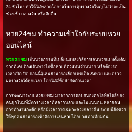
24 ชั่วโมง ทำให้ไม่พลาดโอกาสในการลุ้นรางวัลใหญ่ ไม่ว่าจะเป็น
ช่วงเช้า กลางวัน หรือดึกดื่น
หวย24ชม ทำความเข้าใจกับระบบหวย
ออนไลน์
หวย 24 ชม
เป็นนวัตกรรมที่เปลี่ยนแปลงวิธีการเล่นหวยแบบดั้งเดิม
จากที่เคยต้องเดินทางไปซื้อหวยที่ตัวแทนจำหน่าย หรือต้องรอ
เวลาเปิด-ปิด ตอนนี้ผู้เล่นสามารถเลือกเลขเด็ด ส่งหวย และตรวจ
ผลรางวัลได้ทุกเวลา โดยไม่มีข้อจำกัดด้านเวลา
การพัฒนาระบบหวย24ชม มาจากการตอบสนองต่อไลฟ์สไตล์ของ
คนยุกใหม่ที่มีตารางเวลาที่หลากหลายและไม่แน่นอน หลายคน
อาจทำงานกะดึก หรือมีเวลาว่างเฉพาะช่วงกลางคืน ระบบนี้จึงช่วย
ให้ทุกคนสามารถเข้าถึงการเล่นหวยได้อย่างเท่าเทียมกัน