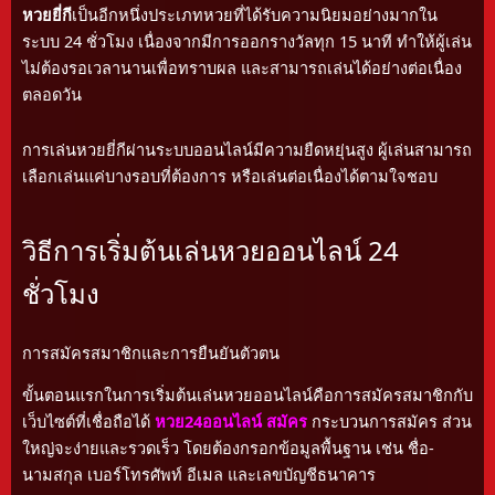
หวยยี่กี
เป็นอีกหนึ่งประเภทหวยที่ได้รับความนิยมอย่างมากใน
ระบบ 24 ชั่วโมง เนื่องจากมีการออกรางวัลทุก 15 นาที ทำให้ผู้เล่น
ไม่ต้องรอเวลานานเพื่อทราบผล และสามารถเล่นได้อย่างต่อเนื่อง
ตลอดวัน
การเล่นหวยยี่กีผ่านระบบออนไลน์มีความยืดหยุ่นสูง ผู้เล่นสามารถ
เลือกเล่นแค่บางรอบที่ต้องการ หรือเล่นต่อเนื่องได้ตามใจชอบ
วิธีการเริ่มต้นเล่นหวยออนไลน์ 24
ชั่วโมง
การสมัครสมาชิกและการยืนยันตัวตน
ขั้นตอนแรกในการเริ่มต้นเล่นหวยออนไลน์คือการสมัครสมาชิกกับ
เว็บไซต์ที่เชื่อถือได้
หวย24ออนไลน์ สมัคร
กระบวนการสมัคร ส่วน
ใหญ่จะง่ายและรวดเร็ว โดยต้องกรอกข้อมูลพื้นฐาน เช่น ชื่อ-
นามสกุล เบอร์โทรศัพท์ อีเมล และเลขบัญชีธนาคาร